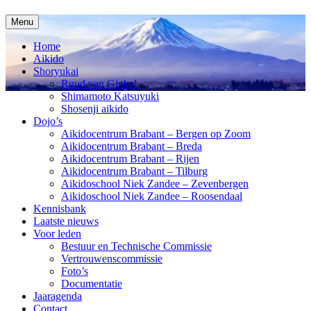
Spring
Menu
naar
inhoud
Home
Aikido
Shoryukai
Ruud van Ginkel
Shimamoto Katsuyuki
Shosenji aikido
Dojo’s
Aikidocentrum Brabant – Bergen op Zoom
Aikidocentrum Brabant – Breda
Aikidocentrum Brabant – Rijen
Aikidocentrum Brabant – Tilburg
Aikidoschool Niek Zandee – Zevenbergen
Aikidoschool Niek Zandee – Roosendaal
Kennisbank
Laatste nieuws
Voor leden
Bestuur en Technische Commissie
Vertrouwenscommissie
Foto’s
Documentatie
Jaaragenda
Contact