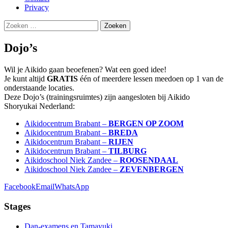
Privacy
Zoeken
naar:
Dojo’s
Wil je Aikido gaan beoefenen? Wat een goed idee!
Je kunt altijd
GRATIS
één of meerdere lessen meedoen op 1 van de
onderstaande locaties.
Deze Dojo’s (trainingsruimtes) zijn aangesloten bij Aikido
Shoryukai Nederland:
Aikidocentrum Brabant –
BERGEN OP ZOOM
Aikidocentrum Brabant –
BREDA
Aikidocentrum Brabant –
RIJEN
Aikidocentrum Brabant –
TILBURG
Aikidoschool Niek Zandee –
ROOSENDAAL
Aikidoschool Niek Zandee –
ZEVENBERGEN
Facebook
Email
WhatsApp
Stages
Dan-examens en Tamayuki