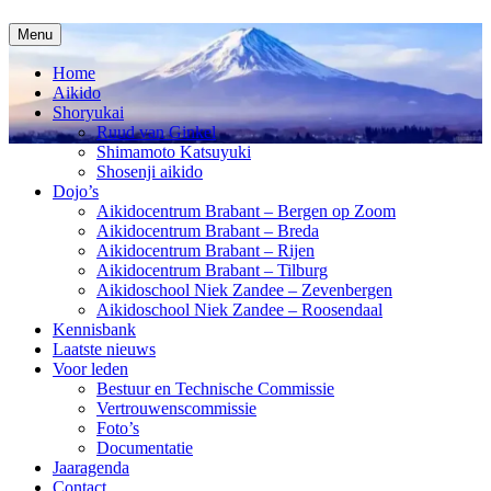
Spring
Menu
naar
inhoud
Home
Aikido
Shoryukai
Ruud van Ginkel
Shimamoto Katsuyuki
Shosenji aikido
Dojo’s
Aikidocentrum Brabant – Bergen op Zoom
Aikidocentrum Brabant – Breda
Aikidocentrum Brabant – Rijen
Aikidocentrum Brabant – Tilburg
Aikidoschool Niek Zandee – Zevenbergen
Aikidoschool Niek Zandee – Roosendaal
Kennisbank
Laatste nieuws
Voor leden
Bestuur en Technische Commissie
Vertrouwenscommissie
Foto’s
Documentatie
Jaaragenda
Contact