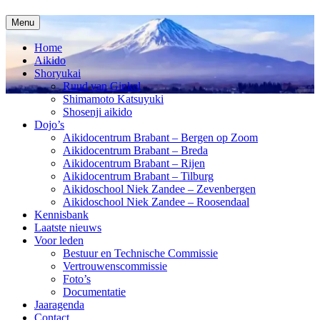
Spring
Menu
naar
inhoud
Home
Aikido
Shoryukai
Ruud van Ginkel
Shimamoto Katsuyuki
Shosenji aikido
Dojo’s
Aikidocentrum Brabant – Bergen op Zoom
Aikidocentrum Brabant – Breda
Aikidocentrum Brabant – Rijen
Aikidocentrum Brabant – Tilburg
Aikidoschool Niek Zandee – Zevenbergen
Aikidoschool Niek Zandee – Roosendaal
Kennisbank
Laatste nieuws
Voor leden
Bestuur en Technische Commissie
Vertrouwenscommissie
Foto’s
Documentatie
Jaaragenda
Contact