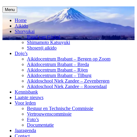
Spring
Menu
naar
inhoud
Home
Aikido
Shoryukai
Ruud van Ginkel
Shimamoto Katsuyuki
Shosenji aikido
Dojo’s
Aikidocentrum Brabant – Bergen op Zoom
Aikidocentrum Brabant – Breda
Aikidocentrum Brabant – Rijen
Aikidocentrum Brabant – Tilburg
Aikidoschool Niek Zandee – Zevenbergen
Aikidoschool Niek Zandee – Roosendaal
Kennisbank
Laatste nieuws
Voor leden
Bestuur en Technische Commissie
Vertrouwenscommissie
Foto’s
Documentatie
Jaaragenda
Contact