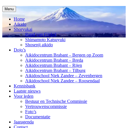
Menu
Home
Aikido
Shoryukai
Ruud van Ginkel
Shimamoto Katsuyuki
Shosenji aikido
Dojo’s
Aikidocentrum Brabant – Bergen op Zoom
Aikidocentrum Brabant – Breda
Aikidocentrum Brabant – Rijen
Aikidocentrum Brabant – Tilburg
Aikidoschool Niek Zandee – Zevenbergen
Aikidoschool Niek Zandee – Roosendaal
Kennisbank
Laatste nieuws
Voor leden
Bestuur en Technische Commissie
Vertrouwenscommissie
Foto’s
Documentatie
Jaaragenda
Contact