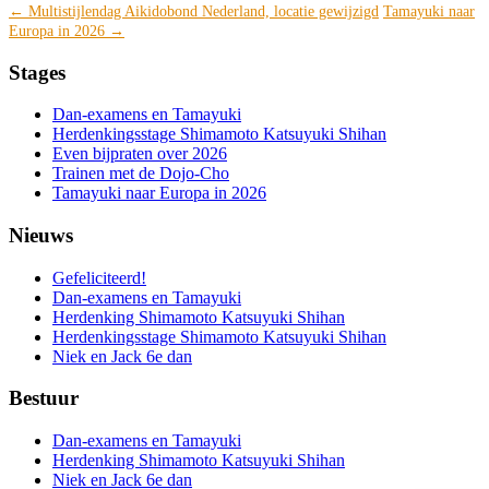
Berichtnavigatie
←
Multistijlendag Aikidobond Nederland, locatie gewijzigd
Tamayuki naar
Europa in 2026
→
Stages
Dan-examens en Tamayuki
Herdenkingsstage Shimamoto Katsuyuki Shihan
Even bijpraten over 2026
Trainen met de Dojo-Cho
Tamayuki naar Europa in 2026
Nieuws
Gefeliciteerd!
Dan-examens en Tamayuki
Herdenking Shimamoto Katsuyuki Shihan
Herdenkingsstage Shimamoto Katsuyuki Shihan
Niek en Jack 6e dan
Bestuur
Dan-examens en Tamayuki
Herdenking Shimamoto Katsuyuki Shihan
Niek en Jack 6e dan