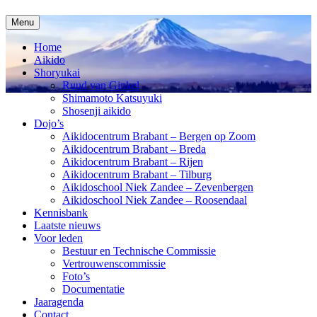
Spring
Menu
naar
inhoud
Home
Aikido
Shoryukai
Ruud van Ginkel
Shimamoto Katsuyuki
Shosenji aikido
Dojo’s
Aikidocentrum Brabant – Bergen op Zoom
Aikidocentrum Brabant – Breda
Aikidocentrum Brabant – Rijen
Aikidocentrum Brabant – Tilburg
Aikidoschool Niek Zandee – Zevenbergen
Aikidoschool Niek Zandee – Roosendaal
Kennisbank
Laatste nieuws
Voor leden
Bestuur en Technische Commissie
Vertrouwenscommissie
Foto’s
Documentatie
Jaaragenda
Contact