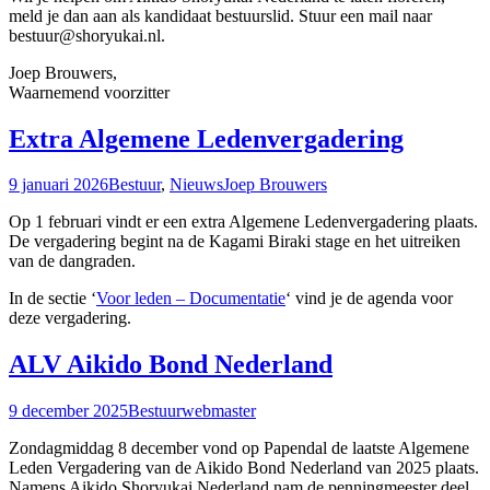
meld je dan aan als kandidaat bestuurslid. Stuur een mail naar
bestuur@shoryukai.nl.
Joep Brouwers,
Waarnemend voorzitter
Extra Algemene Ledenvergadering
9 januari 2026
Bestuur
,
Nieuws
Joep Brouwers
Op 1 februari vindt er een extra Algemene Ledenvergadering plaats.
De vergadering begint na de Kagami Biraki stage en het uitreiken
van de dangraden.
In de sectie ‘
Voor leden – Documentatie
‘ vind je de agenda voor
deze vergadering.
ALV Aikido Bond Nederland
9 december 2025
Bestuur
webmaster
Zondagmiddag 8 december vond op Papendal de laatste Algemene
Leden Vergadering van de Aikido Bond Nederland van 2025 plaats.
Namens Aikido Shoryukai Nederland nam de penningmeester deel