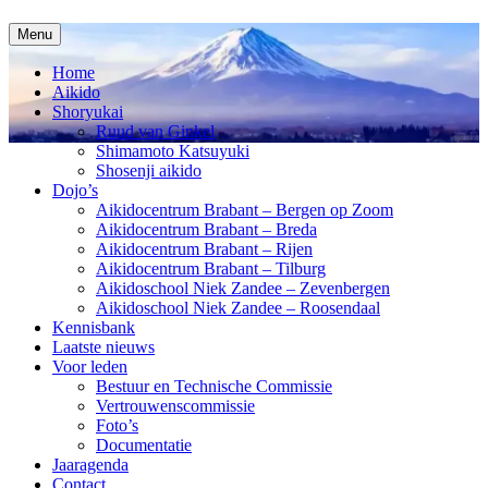
Menu
Home
Aikido
Shoryukai
Ruud van Ginkel
Shimamoto Katsuyuki
Shosenji aikido
Dojo’s
Aikidocentrum Brabant – Bergen op Zoom
Aikidocentrum Brabant – Breda
Aikidocentrum Brabant – Rijen
Aikidocentrum Brabant – Tilburg
Aikidoschool Niek Zandee – Zevenbergen
Aikidoschool Niek Zandee – Roosendaal
Kennisbank
Laatste nieuws
Voor leden
Bestuur en Technische Commissie
Vertrouwenscommissie
Foto’s
Documentatie
Jaaragenda
Contact